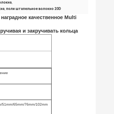
олокна
,
кна
поли штапельное волокно 20D
,
наградное качественное Multi
кручивая и закручивать кольца
жение
m/51mm/65mm/76mm/102mm