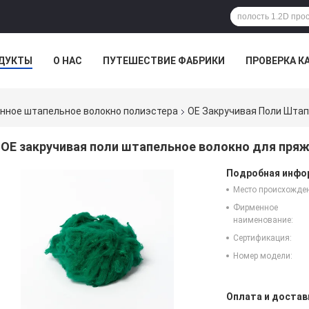
ДУКТЫ
О НАС
ПУТЕШЕСТВИЕ ФАБРИКИ
ПРОВЕРКА К
нное штапельное волокно полиэстера
OE Закручивая Поли Штап
OE закручивая поли штапельное волокно для пряжи
Подробная инфор
Место происхожде
Фирменное
наименование:
Сертификация:
Номер модели:
Оплата и достав