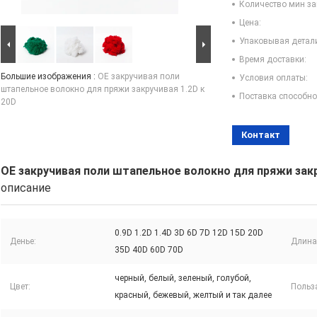
Количество мин за
Цена:
Упаковывая детал
Время доставки:
Большие изображения :
OE закручивая поли
Условия оплаты:
штапельное волокно для пряжи закручивая 1.2D к
Поставка способно
20D
Контакт
OE закручивая поли штапельное волокно для пряжи закр
описание
0.9D 1.2D 1.4D 3D 6D 7D 12D 15D 20D
Денье:
Длина
35D 40D 60D 70D
черный, белый, зеленый, голубой,
Цвет:
Польз
красный, бежевый, желтый и так далее