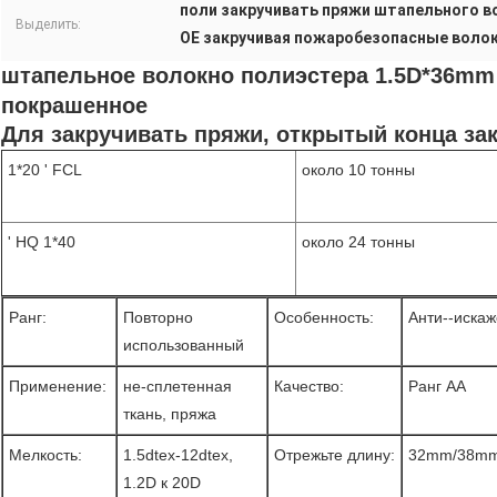
поли закручивать пряжи штапельного в
Выделить:
OE закручивая пожаробезопасные воло
штапельное волокно полиэстера 1.5D*36mm 
покрашенное
Для закручивать пряжи, открытый конца за
1*20 ' FCL
около 10 тонны
' HQ 1*40
около 24 тонны
Ранг:
Повторно
Особенность:
Анти--иска
использованный
Применение:
не-сплетенная
Качество:
Ранг AA
ткань, пряжа
Мелкость:
1.5dtex-12dtex,
Отрежьте длину:
32mm/38m
1.2D к 20D