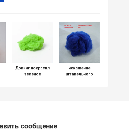
Допинг покрасил
искажение
зеленое
штапельного
повторно
волокна
использованное
полиэстера меха
12dtex
PSF Faux 65mm
о
штапельное
анти-
волокно
D
полиэстера для
Nonwoven
войлока ковра
авить сообщение