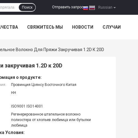
Отправить запрос
Поиск
|
Russian
АЧЕСТВА
СВЯЖИТЕСЬ МЫ
НОВОСТИ
СЛУЧАИ
ельное Волокно Для Пряжи Закручивая 1.2D К 20D
 закручивая 1.2D к 20D
мация о продукте:
ния:
Провинция Цзянсу Восточного Китая
HH
ISO9001 ISO14001
Регенерированное штапельное волокно
полиэстера от хлопьев любимца или бутылки
любимца
ка Условия: