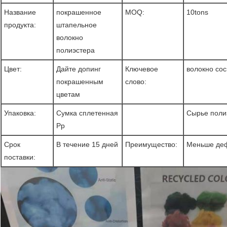
Название
покрашенное
MOQ:
10tons
продукта:
штапельное
волокно
полиэстера
Цвет:
Дайте допинг
Ключевое
волокно со
покрашенным
слово:
цветам
Упаковка:
Сумка сплетенная
Сырье поли
Pp
Срок
В течение 15 дней
Преимущество:
Меньше деф
поставки: