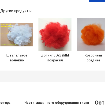
Другие продукты
Штапельное
допинг 3Dx32MM
Красочная
волокно
покрасил
ссадина
повторно
красное
штапельного
использованное
повторно
волокна
треугольником
использованное
ЛЮБИМЦА
полиэстера PSF
штапельное
синтетическог
для
волокно
волокна
иглоукалывания
полиэстера для
полиэстера 20
искусственного
устойчивая
поддельного
Ост
эстера
Части машинного оборудования ткани
меха