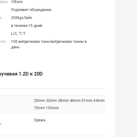
каза:
10tons
Подлежит обсуждению
и:
250kgs/bale
в течение 15 дней
L/C, T/T
сти:
100 метрических тонн/метрических тонны в
день
учивая 1.2D к 20D
25mm 32mm 38mm 45mm 51mm 64mm
:
75mm 102mm
Пряжа
а: