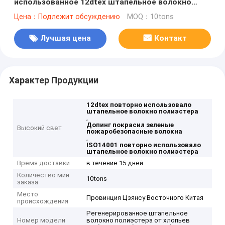
использованное 12dtex штапельное волокно
полиэстера для Nonwoven войлока ковра
Цена：Подлежит обсуждению
MOQ：10tons
Лучшая цена
Контакт
Характер Продукции
12dtex повторно использовало
штапельное волокно полиэстера
,
Допинг покрасил зеленые
Высокий свет
пожаробезопасные волокна
,
ISO14001 повторно использовало
штапельное волокно полиэстера
Время доставки
в течение 15 дней
Количество мин
10tons
заказа
Место
Провинция Цзянсу Восточного Китая
происхождения
Регенерированное штапельное
Номер модели
волокно полиэстера от хлопьев