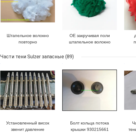
Штапельное волокно
OE закручивая поли
повторно
штапельное волокно
п
использованное
для пряжи закручивая
треугольником
1.2D к 20D
Части тени Sulzer запасные
(89)
полиэстера PSF для
шт
ЛУЧШАЯ ЦЕНА
ЛУЧШАЯ ЦЕНА
ЛУЧ
иглоукалывания
п
Установленный висок
Болт кольца потока
Ч
звенит давление
крышки 930215661
тен
верхнего Sulzer маячит
части тени ракеты
р