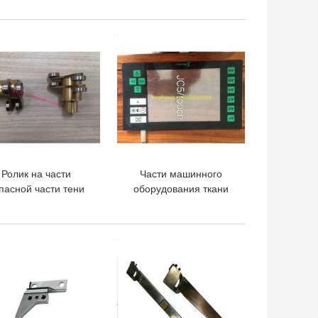
запасные
D20x25x40 911-205-288
ШАЯ ЦЕНА
ЛУЧШАЯ ЦЕНА
Ролик на части
Части машинного
пасной части тени
оборудования ткани
иры Vamatex P1001
касания JC5 JC6 JC7
0052 тени Vamatex
запасные для замены
Staubli
ШАЯ ЦЕНА
ЛУЧШАЯ ЦЕНА