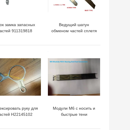
ок замка запасных
Ведущий шатун
астей 911319818
обменом частей сплетя
летя тени водителя
тени Sulzer рычага
фидера ракеты
Treadle усиливает
комплектуя
ШАЯ ЦЕНА
ЛУЧШАЯ ЦЕНА
ексировать руку для
Модули M6 с носить и
астей H22145102
быстрые тени
машинного
соединителей
орудования ткани
подвергают запасные