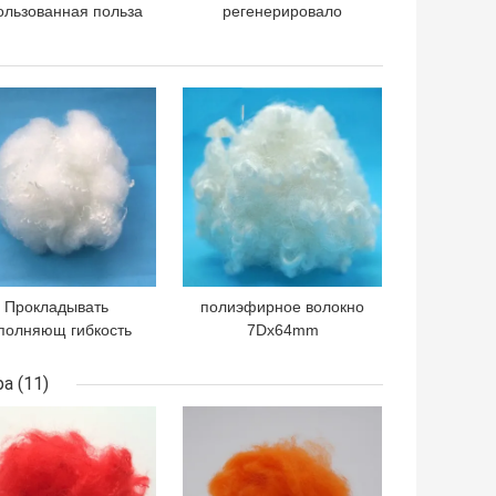
ользованная польза
регенерировало
textile штапельного
тарифа удлиненности
волокна PSF
полиэфирного волокна
полиэстера
51mm дефекты
ШАЯ ЦЕНА
ЛУЧШАЯ ЦЕНА
хорошего низкие
Прокладывать
полиэфирное волокно
полняющ гибкость
7Dx64mm
апельного волокна
неубедительное
5Dtex полиэстера
проспряганное
ра
(11)
ственницы высокую
Siliconized для
ШАЯ ЦЕНА
ЛУЧШАЯ ЦЕНА
заполняя подушки
софы