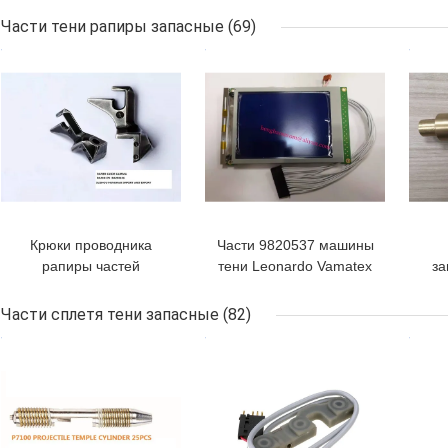
запасные части с 31
Sulzer
Части тени рапиры запасные
(69)
колесом
ЛУЧШАЯ ЦЕНА
ЛУЧШАЯ ЦЕНА
ЛУЧ
Крюки проводника
Части 9820537 машины
рапиры частей
тени Leonardo Vamatex
за
запасной части тени
запасные
рап
рапиры BA208179
934
Части сплетя тени запасные
(82)
BA208636
ЛУЧШАЯ ЦЕНА
ЛУЧШАЯ ЦЕНА
ЛУЧ