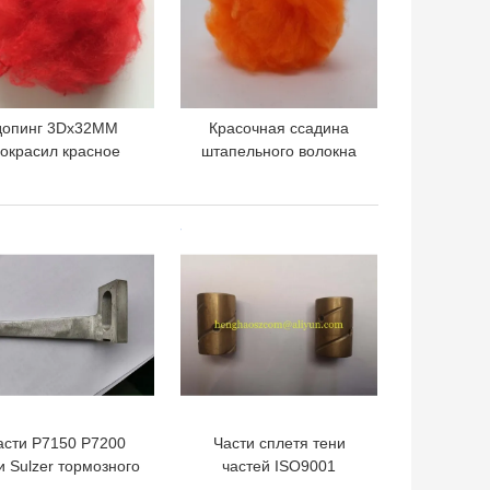
допинг 3Dx32MM
Красочная ссадина
окрасил красное
штапельного волокна
повторно
ЛЮБИМЦА
использованное
синтетического волокна
апельное волокно
полиэстера 20D
ШАЯ ЦЕНА
ЛУЧШАЯ ЦЕНА
полиэстера для
устойчивая
искусственного
оддельного меха
асти P7150 P7200
Части сплетя тени
и Sulzer тормозного
частей ISO9001
ычага 911314767
машины тени Буша