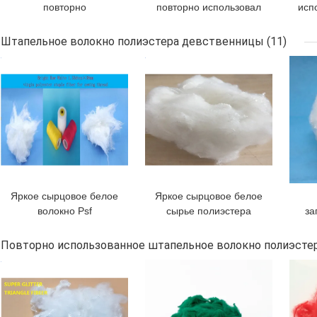
повторно
повторно использовал
исп
использованный тариф
цвет цвета слоновой
Geo
удлиненности
кости волокна
Штапельное волокно полиэстера девственницы
(11)
штапельного волокна
сокращения
ЛУЧШАЯ ЦЕНА
ЛУЧШАЯ ЦЕНА
ЛУЧ
полиэстера хороший
полиэстера белый
Яркое сырцовое белое
Яркое сырцовое белое
волокно Psf
сырье полиэстера
за
штапельного волокна
1.5dtex×38mm для
шт
полиэстера
делать пряжу перчатки
1
Повторно использованное штапельное волокно полиэсте
девственницы 0.5D для
дев
ЛУЧШАЯ ЦЕНА
ЛУЧШАЯ ЦЕНА
ЛУЧ
шить потока