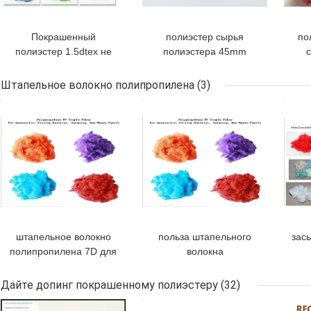
Покрашенный
полиэстер сырья
по
полиэстер 1.5dtex не
полиэстера 45mm
с
сплетенной ткани
голубой повторно
3
32mm
использовал
Штапельное волокно полипропилена
(3)
штапельное волокно
ЛУЧШАЯ ЦЕНА
ЛУЧШАЯ ЦЕНА
ЛУЧ
1.2D к 20D
штапельное волокно
польза штапельного
зас
полипропилена 7D для
волокна
материала завалки
полипропилена 1.5D
п
Geotextile закручивая
38mm закручивая
7
Дайте допинг покрашенному полиэстеру
(32)
не сплетенную ткань
ЛУЧШАЯ ЦЕНА
ЛУЧШАЯ ЦЕНА
ЛУЧ