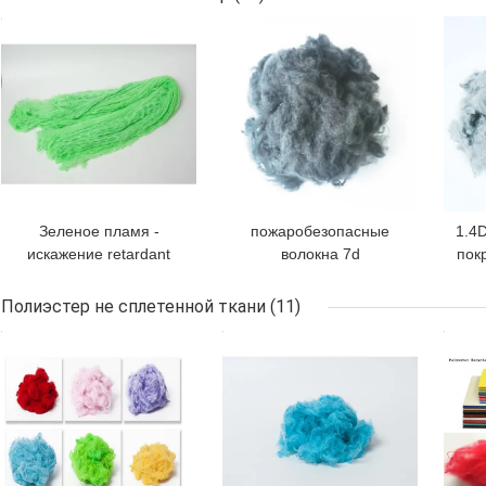
D16MM запасные 912-
Dob
ЛУЧШАЯ ЦЕНА
ЛУЧШАЯ ЦЕНА
ЛУЧ
908-221
Зеленое пламя -
пожаробезопасные
1.4
искажение retardant
волокна 7d
пок
штапельного волокна
огнезамедлительные
- 
полиэстера кудели
для не сплетенной
ог
Полиэстер не сплетенной ткани
(11)
полиэстера анти-
ткани
ЛУЧШАЯ ЦЕНА
ЛУЧШАЯ ЦЕНА
ЛУЧ