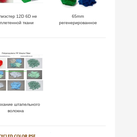
лиэстер 12D 6D не
65mm
плетенной ткани
регенерированное
8mm для панелей
штапельное волокно
полиэстера
полиэстера для
акустических
Nonwoven тканей
ШАЯ ЦЕНА
1.5dtex к 70dtex
ыхание штапельного
волокна
олипропилена 9D
6mm PP быстрое
ШАЯ ЦЕНА
ЛУЧШАЯ ЦЕНА