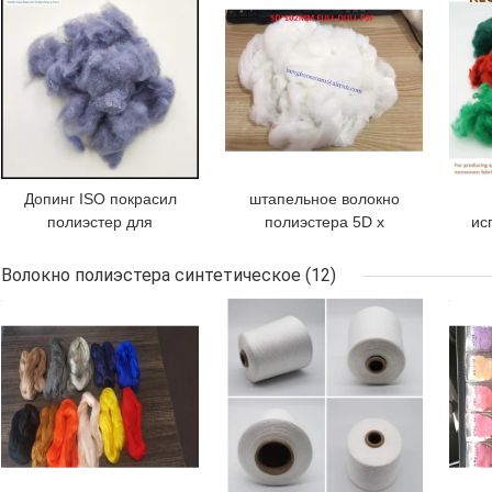
Допинг ISO покрасил
штапельное волокно
полиэстер для
полиэстера 5D x
ис
чувствуемой ткани 3D к
102mm повторно
20D
использованное для
Волокно полиэстера синтетическое
(12)
закручивать шерстей
по
ЛУЧШАЯ ЦЕНА
ЛУЧШАЯ ЦЕНА
ЛУЧ
не