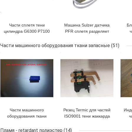
Части сплетя тени
Машина Sulzer датчика
Бл
цилиндра G6300 P7100
PFR сплетя разделяет
ч
виска Sulzer запасные
датчик Proectile с
сп
для сплетя машин
кабелем Conecting
Части машинного оборудования ткани запасные
(51)
ЛУЧШАЯ ЦЕНА
ЛУЧШАЯ ЦЕНА
ЛУЧ
Части машинного
Резец Termic для частей
Инд
оборудования ткани
ISO9001 тени жаккарда
ч
частей образования
Мюллера
сарая рамки гали
об
Пламя - retardant полиэстер
(14)